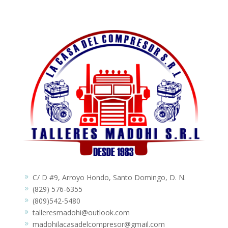
C/ D #9, Arroyo Hondo, Santo Domingo, D. N.
9
(829) 576-6355
9
(809)542-5480
9
talleresmadohi@outlook.com
9
madohilacasadelcompresor@gmail.com
9