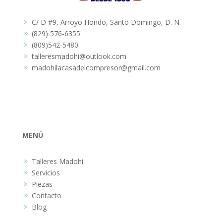
C/ D #9, Arroyo Hondo, Santo Domingo, D. N.
9
(829) 576-6355
9
(809)542-5480
9
talleresmadohi@outlook.com
9
madohilacasadelcompresor@gmail.com
9
MENÚ
Talleres Madohi
9
Servicios
9
Piezas
9
Contacto
9
Blog
9