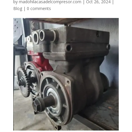
by
madohilacasadelcompresor.com
|
Oct 26, 2024
|
Blog
|
0 comments