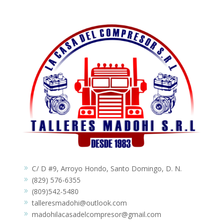
C/ D #9, Arroyo Hondo, Santo Domingo, D. N.
9
(829) 576-6355
9
(809)542-5480
9
talleresmadohi@outlook.com
9
madohilacasadelcompresor@gmail.com
9