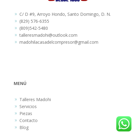
C/ D #9, Arroyo Hondo, Santo Domingo, D. N.
9
(829) 576-6355
9
(809)542-5480
9
talleresmadohi@outlook.com
9
madohilacasadelcompresor@gmail.com
9
MENÚ
Talleres Madohi
9
Servicios
9
Piezas
9
Contacto
9
Blog
9