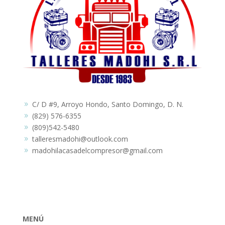
C/ D #9, Arroyo Hondo, Santo Domingo, D. N.
9
(829) 576-6355
9
(809)542-5480
9
talleresmadohi@outlook.com
9
madohilacasadelcompresor@gmail.com
9
MENÚ